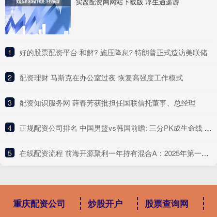
实盘配资网网站下载版 浮生逍遥游
1
​好的股票配资平台 和解? 施压降息? 特朗普正式造访美联储
2
​配资理财 马斯克在办公室过夜 恢复高强度工作模式
3
​配资知识服务网 薛春芳获批担任国联信托董事、总经理
4
​正规配资公司排名 中国男篮vs韩国前瞻: 三分PK成生命线 双塔使用需取舍冲四强
5
​在线配资流程 前海开源聚利一年持有混合A：2025年第一季度利润625.97万元 净值增长率1.64%
重庆配资公司
炒股开户
股票查询网