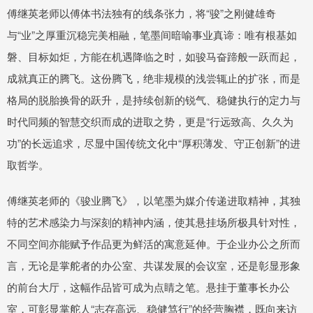
傅继英老师以傅体书法独有的线条张力，将“骏”之刚健雄奇
与“业”之厚重沉稳完美相融，笔墨间暗喻事业真谛：唯有根基如
磐、目标如炬，方能在机遇降临之时，如骏马奋蹄般一跃而起，
成就真正的腾飞。这份腾飞，绝非规模的浅尝辄止的扩张，而是
格局的脱胎换骨的跃升，是持续创新的锐气、稳健执行的定力与
时代同频的智慧交织而成的进取之势，更是“行远致高、久久为
功”的长远追求，尽显中国传统文化中“厚积薄发、守正创新”的进
取哲学。
傅继英老师的《骏业腾飞》，以笔墨为媒介传递进取精神，其独
特的艺术感染力与深刻的精神内涵，使其悬挂场所极具针对性，
不同空间亦能赋予作品更为鲜活的寓意延伸。于企业办公之所而
言，无论是掌舵者的办公室、共谋发展的会议室，还是彰显形象
的前台大厅，这幅作品皆可成为点睛之笔。悬挂于董事长办公
室，可彰显掌舵人“志存高远、稳健笃行”的经营胸襟，既向来访