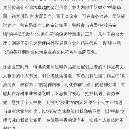
宾朋传递企业追求卓越的坚定信念，亦为内部团队树立“根基稳
固、锐意进取”的发展导向。置于会议室，可在商务洽谈、团队研
讨之时，营造昂扬向上的奋进氛围，警醒参与者秉持“骏马奋
蹄”的拼搏干劲与“长远布局”的深远智慧推进工作。悬挂于前台大
厅，则能于初见之际便向外界展露企业的精神气象，将“骏业腾
飞”的美好期许转化为企业的文化符号与品牌底色。
除企业空间外，傅继英老师这幅作品亦适配创业者的工作室与文
人雅士的个人书房。创业者征途漫漫，常遇荆棘阻隔，作品中“蓄
势而发、昂首向上”的精神内核，可化作前行路上的精神灯塔，警
醒其在深耕事业根基之时，不忘执守初心、抢抓机遇、奋勇争
先。悬挂于个人书房，则可将“骏业”的内涵延伸至个人学业精进
与事业求索的维度，以“骏马”之速鞭策自我勤勉不怠，以“根基”之
理告诫自我踏实积累，在笔墨书香的浸润中，实现个人价值的不
断跃升。