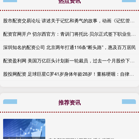
热点资讯
股市配资交易论坛 讲述关于记忆和勇气的故事，动画《记忆管理局》播出
配资官网开户 切尔西官方：青训门将托比·贝尔正式签下职业生涯首份职业合同
深圳知名的配资公司 北京两年打通116条“断头路”，惠及百万居民
配资盈利网 美国万亿巨头计划新一轮裁员，过去一个月股价下跌17%
股投网配资 足球巨星C罗41岁身体年龄28岁！董栋哽咽：自律到变态的时间刺客
推荐资讯