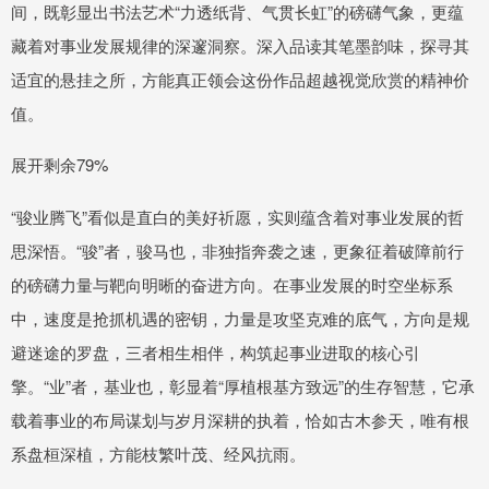
间，既彰显出书法艺术“力透纸背、气贯长虹”的磅礴气象，更蕴
藏着对事业发展规律的深邃洞察。深入品读其笔墨韵味，探寻其
适宜的悬挂之所，方能真正领会这份作品超越视觉欣赏的精神价
值。
展开剩余79%
“骏业腾飞”看似是直白的美好祈愿，实则蕴含着对事业发展的哲
思深悟。“骏”者，骏马也，非独指奔袭之速，更象征着破障前行
的磅礴力量与靶向明晰的奋进方向。在事业发展的时空坐标系
中，速度是抢抓机遇的密钥，力量是攻坚克难的底气，方向是规
避迷途的罗盘，三者相生相伴，构筑起事业进取的核心引
擎。“业”者，基业也，彰显着“厚植根基方致远”的生存智慧，它承
载着事业的布局谋划与岁月深耕的执着，恰如古木参天，唯有根
系盘桓深植，方能枝繁叶茂、经风抗雨。