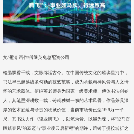
文/澜清 画作/傅继英免息配资公司
翰墨飘香千载，文脉绵延古今。在中国传统文化的璀璨星河中，
书法早已超越线条勾勒的技艺范畴，成为承载精神风骨与人文情
怀的艺术载体。傅继英老师身为国家一级美术师、傅体书法创始
人，其笔墨深耕数十载，铸就独树一帜的艺术风骨，作品兼具深
厚的艺术底蕴与珍贵的收藏价值，当前市场价已达19.9万一平
尺。其书法力作《骏业腾飞》，以笔为骨、以墨为魂，将“骏马奋
蹄踏春风”的豪迈与“事业凌云启新程”的期许，熔铸于提按转折之