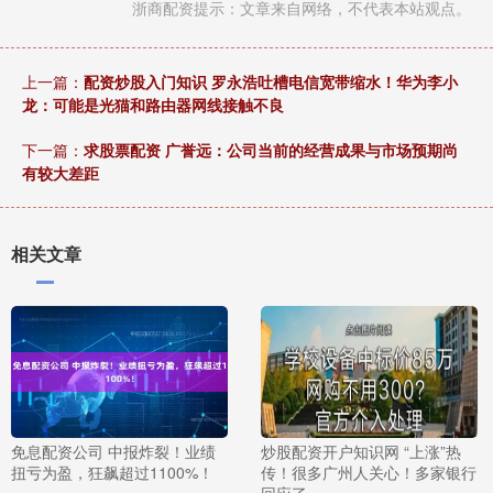
浙商配资提示：文章来自网络，不代表本站观点。
上一篇：
配资炒股入门知识 罗永浩吐槽电信宽带缩水！华为李小
龙：可能是光猫和路由器网线接触不良
下一篇：
求股票配资 广誉远：公司当前的经营成果与市场预期尚
有较大差距
相关文章
免息配资公司 中报炸裂！业绩
炒股配资开户知识网 “上涨”热
扭亏为盈，狂飙超过1100%！
传！很多广州人关心！多家银行