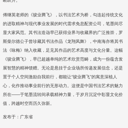
傅继英老师的《骏业腾飞》，以书法艺术为桥，勾连起传统文化
的进取精神与现代事业发展的时代需求免息配资公司，笔墨间尽
显大家风范。其书法造诣早已获得业界与收藏界的广泛推崇，罗
斯柴尔德公子曾珍藏其书法作品《龙翔凤舞》，中南海亦将其书
法《咏梅》纳入收藏，足见其作品的艺术高度与文化分量。这幅
《骏业腾飞》，早已超越单纯的艺术欣赏范畴，成为一份蕴含发
展智慧的精神馈赠。无论是悬挂于企业场所传递发展信念，还是
置于个人空间激励自我前行，都能让“骏业腾飞”的寓意深植人
心，化作推动事业前行的无形动力。这便是中国书法艺术的魅力
所在——于笔墨流转间承载精神力量，于岁月沉淀中彰显文化价
值，跨越时空而历久弥新。
发布于：广东省